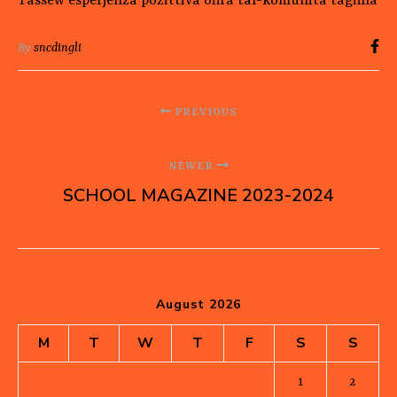
Tassew esperjenza pożittiva oħra tal-komunità tagħna
By
sncdingli
PREVIOUS
NEWER
SCHOOL MAGAZINE 2023-2024
August 2026
M
T
W
T
F
S
S
1
2