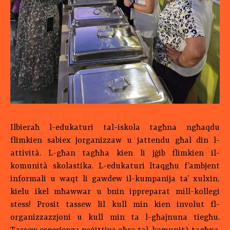
Ilbieraħ l-edukaturi tal-iskola tagħna ngħaqdu
flimkien sabiex jorganizzaw u jattendu għal din l-
attività. L-għan tagħha kien li jġib flimkien il-
komunità skolastika. L-edukaturi ltaqgħu f’ambjent
informali u waqt li gawdew il-kumpanija ta’ xulxin,
kielu ikel mħawwar u bnin ippreparat mill-kollegi
stess! Prosit tassew lil kull min kien involut fl-
organizzazzjoni u kull min ta l-għajnuna tiegħu.